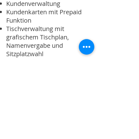
Kundenverwaltung
Kundenkarten mit Prepaid
Funktion
Tischverwaltung mit
grafischem Tischplan,
Namenvergabe und
Sitzplatzwahl
Betriebsmodi
Interne Zimmerbuchung
Lagerverwaltung / Inventur
Bestellverwaltung mit
Bestellvorschlägen und
Lieferantendaten
Online- und Offline-
Tischreservierung
Online-Shop Kassenintegriert
Gästeregistrierung