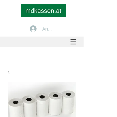
Anmelden
+43 699 1535 2535
info@mdkassen.at