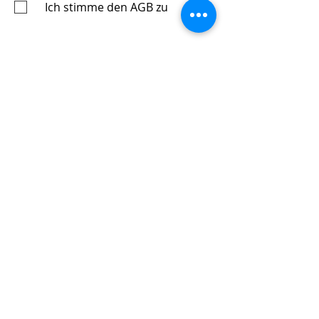
Ich stimme den AGB zu
Abonnieren Sie unsere Website
Zeiten für Terminvereinbarung:
08:00 bis 17:00 Montag bis Donnerstag
08:00 bis 14:00 Freitag
Do Not Sell My Personal
Information
Datenschutz
Impressum
AGB's
+43 (0)699 15352535