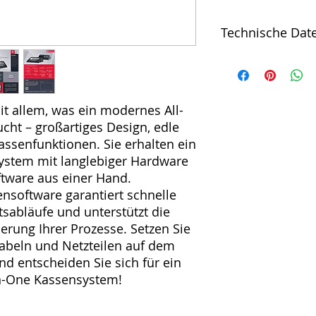
Technische Dat
Software Android 1
Arbeitsspeicher 2 
3566 A55 1.8 GHz A
Höhe: 275 x 260 x 1
t allem, was ein modernes All-
Kassenlade) Umgebu
ht – großartiges Design, edle
Lager: -20°C bis +
assenfunktionen. Sie erhalten ein
Drucker mit Cutter
ystem mit langlebiger Hardware
Rollendurchmesser 
tware aus einer Hand.
1280 x 800 Pixel ka
nsoftware garantiert schnelle
GB Kundenanzeige L
Beleuchtung Bedien
sabläufe und unterstützt die
Schlüssel erweiterba
erung Ihrer Prozesse. Setzen Sie
5V 4 x USB 2.0 Typ A
beln und Netzteilen auf dem
12V 1 x Micro-SD-Ka
nd entscheiden Sie sich für ein
n-One Kassensystem!