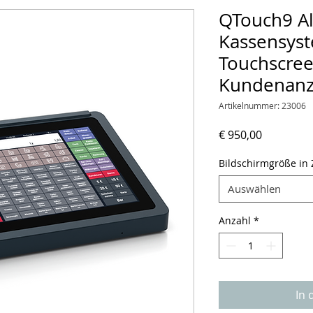
QTouch9 Al
Kassensys
Touchscree
Kundenanz
Artikelnummer: 23006
Preis
€ 950,00
Bildschirmgröße in 
Auswählen
Anzahl
*
In 