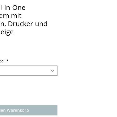
l-In-One
tem mit
n, Drucker und
eige
Zoll
*
den Warenkorb