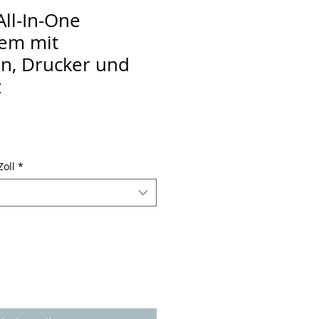
ll-In-One
tem mit
n, Drucker und
z
Zoll
*