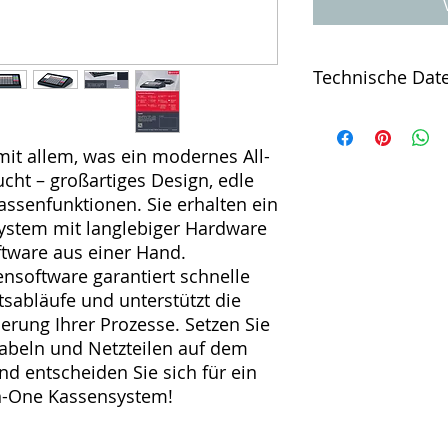
Technische Dat
Software Android 1
Arbeitsspeicher 2 
it allem, was ein modernes All-
3566 A55 1.8 GHz A
ht – großartiges Design, edle
Höhe: 385 x 345 x 1
Kassenlade) Umgebu
assenfunktionen. Sie erhalten ein
Lager: -20°C bis +
ystem mit langlebiger Hardware
Drucker mit Cutter
tware aus einer Hand.
Rollendurchmesser 
nsoftware garantiert schnelle
1920 x 1080 Pixel k
sabläufe und unterstützt die
8 GB Kundenanzeige
erung Ihrer Prozesse. Setzen Sie
Beleuchtung Bedien
beln und Netzteilen auf dem
Schlüssel erweiterba
5V 4 x USB 2.0 Typ A
nd entscheiden Sie sich für ein
12V 1 x Micro-SD-Ka
n-One Kassensystem!