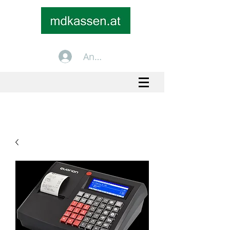
Anmelden
+43 699 1535 2535
info@mdkassen.at