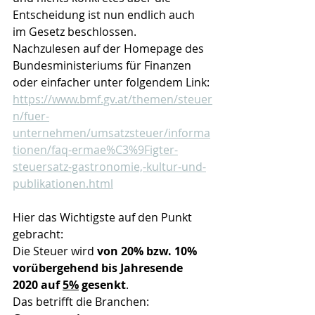
Entscheidung ist nun endlich auch 
im Gesetz beschlossen.
Nachzulesen auf der Homepage des 
Bundesministeriums für Finanzen 
oder einfacher unter folgendem Link:
https://www.bmf.gv.at/themen/steuer
n/fuer-
unternehmen/umsatzsteuer/informa
tionen/faq-ermae%C3%9Figter-
steuersatz-gastronomie,-kultur-und-
publikationen.html
Hier das Wichtigste auf den Punkt 
gebracht:
Die Steuer wird 
von 20% bzw. 10% 
vorübergehend bis Jahresende 
2020 auf 
5%
 gesenkt
.
Das betrifft die Branchen: