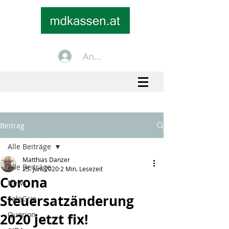
Anmelden
+43 699 1535 2535
info@mdkassen.at
Beitrag
Alle Beiträge
Matthias Danzer
Alle Beiträge
25. Juni 2020
2 Min. Lesezeit
Corona
News
Steuersatzänderung
SaleGrip
Quorion
2020 jetzt fix!