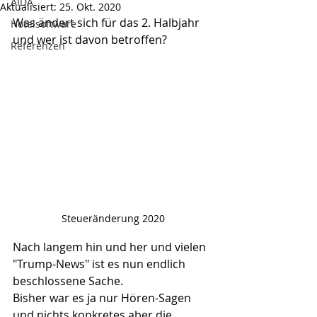
AIDA
Aktualisiert:
25. Okt. 2020
Was ändert sich für das 2. Halbjahr 
Hotelsoftware
und wer ist davon betroffen?
Referenzen
Steueränderung 2020
Nach langem hin und her und vielen 
"Trump-News" ist es nun endlich 
beschlossene Sache.
Bisher war es ja nur Hören-Sagen 
und nichts konkretes aber die 